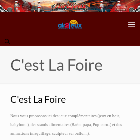
C'est La Foire
C'est La Foire
Nous vous proposons ici des jeux complémentaires (jeux en bois,
babyfoot..), des stands alimentaires (Barba-papa, Pop-corn..) et des
animations (maquillage, sculpteur sur ballon..).