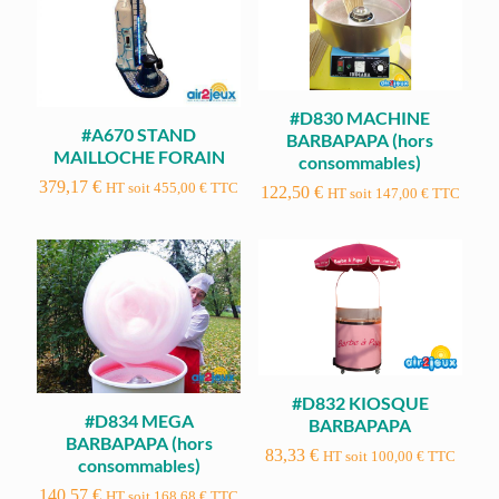
#D830 MACHINE
#A670 STAND
BARBAPAPA (hors
MAILLOCHE FORAIN
consommables)
379,17
€
HT soit
455,00
€
TTC
122,50
€
HT soit
147,00
€
TTC
#D832 KIOSQUE
#D834 MEGA
BARBAPAPA
BARBAPAPA (hors
83,33
€
HT soit
100,00
€
TTC
consommables)
140,57
€
HT soit
168,68
€
TTC