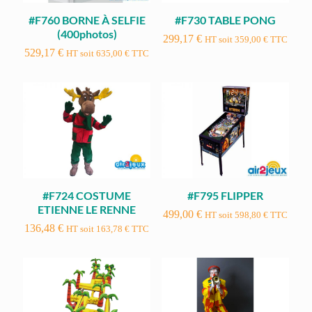
#F760 BORNE À SELFIE
#F730 TABLE PONG
(400photos)
299,17
€
HT soit
359,00
€
TTC
529,17
€
HT soit
635,00
€
TTC
#F724 COSTUME
#F795 FLIPPER
ETIENNE LE RENNE
499,00
€
HT soit
598,80
€
TTC
136,48
€
HT soit
163,78
€
TTC