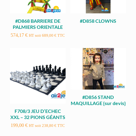
#D868 BARRIERE DE
#D858 CLOWNS
PALMIERS ORIENTALE
574,17
€
HT soit
689,00
€
TTC
#D856 STAND
MAQUILLAGE {sur devis}
F708/3 JEU D’ECHEC
XXL – 32 PIONS GÉANTS
199,00
€
HT soit
238,80
€
TTC