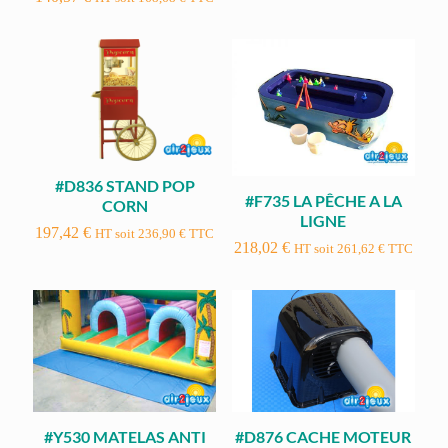
#D836 STAND POP
#F735 LA PÊCHE A LA
CORN
LIGNE
197,42
€
HT soit
236,90
€
TTC
218,02
€
HT soit
261,62
€
TTC
#Y530 MATELAS ANTI
#D876 CACHE MOTEUR