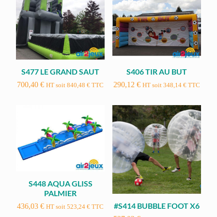
S477 LE GRAND SAUT
S406 TIR AU BUT
700,40
€
290,12
€
HT soit
840,48
€
TTC
HT soit
348,14
€
TTC
S448 AQUA GLISS
PALMIER
#S414 BUBBLE FOOT X6
436,03
€
HT soit
523,24
€
TTC