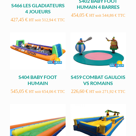
S402 BABY FOOT
S466 LES GLADIATEURS
HUMAIN 4 BARRES
4 JOUEURS
454,05
€
HT soit
544,86
€
TTC
427,45
€
HT soit
512,94
€
TTC
S404 BABY FOOT
S459 COMBAT GAULOIS
HUMAIN
VS ROMAINS
545,05
€
226,60
€
HT soit
654,06
€
TTC
HT soit
271,92
€
TTC