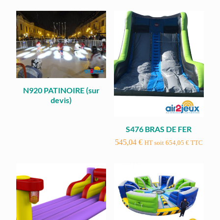
N920 PATINOIRE (sur
devis)
S476 BRAS DE FER
545,04
€
HT soit
654,05
€
TTC