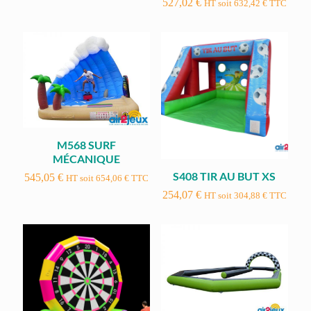
527,02
€
HT soit
632,42
€
TTC
M568 SURF
MÉCANIQUE
S408 TIR AU BUT XS
545,05
€
HT soit
654,06
€
TTC
254,07
€
HT soit
304,88
€
TTC