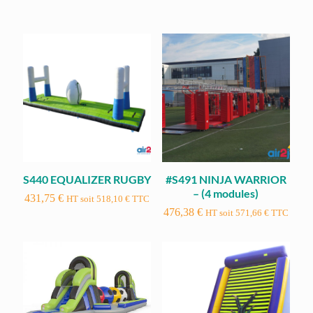
S440 EQUALIZER RUGBY
#S491 NINJA WARRIOR
– (4 modules)
431,75
€
HT soit
518,10
€
TTC
476,38
€
HT soit
571,66
€
TTC