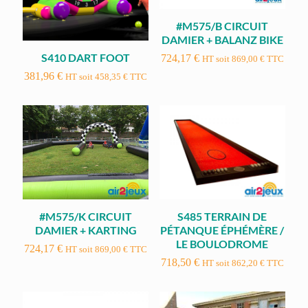
#M575/B CIRCUIT
DAMIER + BALANZ BIKE
S410 DART FOOT
724,17
€
HT soit
869,00
€
TTC
381,96
€
HT soit
458,35
€
TTC
#M575/K CIRCUIT
S485 TERRAIN DE
DAMIER + KARTING
PÉTANQUE ÉPHÉMÈRE /
LE BOULODROME
724,17
€
HT soit
869,00
€
TTC
718,50
€
HT soit
862,20
€
TTC