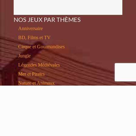
NOS JEUX PAR THÈMES
Anniversaire
BD, Films et TV
Cirque et Gourmandises
Jungle
Légendes Médiévales
Mer et Pirates
Nature et Animaux
Neutre
Noel
Sports
Voyages
Western