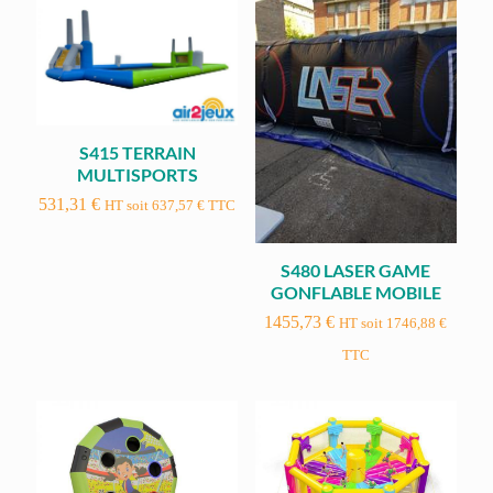
S415 TERRAIN
MULTISPORTS
531,31
€
HT soit
637,57
€
TTC
S480 LASER GAME
GONFLABLE MOBILE
1455,73
€
HT soit
1746,88
€
TTC