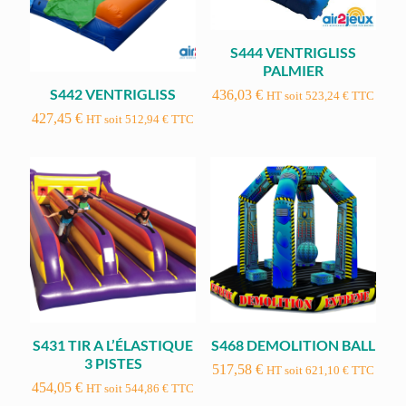
S444 VENTRIGLISS
PALMIER
S442 VENTRIGLISS
436,03
€
HT soit
523,24
€
TTC
427,45
€
HT soit
512,94
€
TTC
S431 TIR A L’ÉLASTIQUE
S468 DEMOLITION BALL
3 PISTES
517,58
€
HT soit
621,10
€
TTC
454,05
€
HT soit
544,86
€
TTC