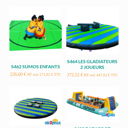
S464 LES GLADIATEURS
S462 SUMOS ENFANTS
2 JOUEURS
226,60
€
372,52
€
HT soit
271,92
€
TTC
HT soit
447,02
€
TTC