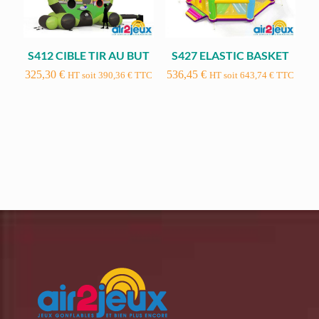
S412 CIBLE TIR AU BUT
S427 ELASTIC BASKET
325,30
€
536,45
€
HT soit
390,36
€
TTC
HT soit
643,74
€
TTC