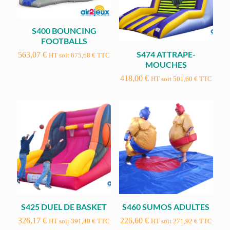
S400 BOUNCING
FOOTBALLS
S474 ATTRAPE-
563,07
€
HT soit
675,68
€
TTC
MOUCHES
418,00
€
HT soit
501,60
€
TTC
S425 DUEL DE BASKET
S460 SUMOS ADULTES
326,17
€
226,60
€
HT soit
391,40
€
TTC
HT soit
271,92
€
TTC