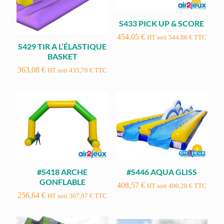
S433 PICK UP & SCORE
454,05
€
HT soit
544,86
€
TTC
S429 TIR A L’ÉLASTIQUE
BASKET
363,08
€
HT soit
435,70
€
TTC
#S418 ARCHE
#S446 AQUA GLISS
GONFLABLE
408,57
€
HT soit
490,28
€
TTC
256,64
€
HT soit
307,97
€
TTC