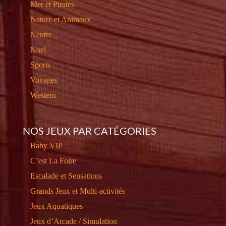
Mer et Pirates
Nature et Animaux
Neutre
Noel
Sports
Voyages
Western
NOS JEUX PAR CATÉGORIES
Baby VIP
C’est La Foire
Escalade et Sensations
Grands Jeux et Multi-activités
Jeux Aquatiques
Jeux d’Arcade / Simulation