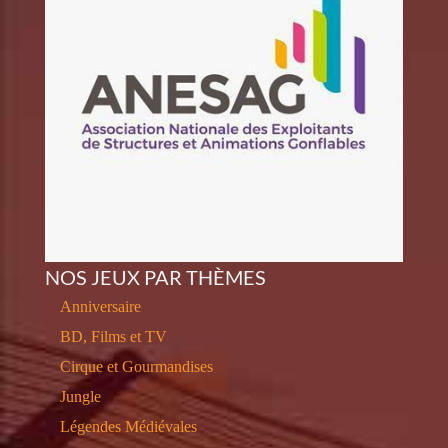
NOS JEUX PAR THÈMES
Anniversaire
BD, Films et TV
Cirque et Gourmandises
Jungle
Légendes Médiévales