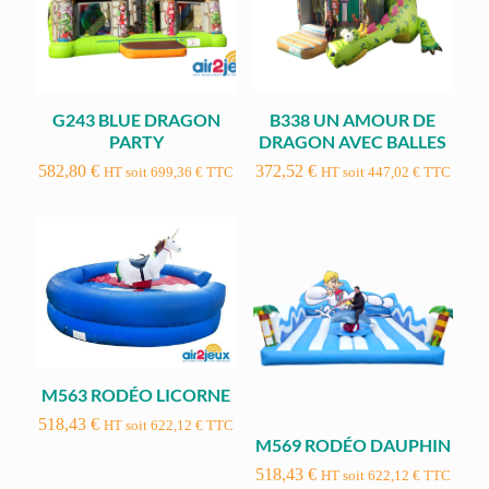
G243 BLUE DRAGON
B338 UN AMOUR DE
PARTY
DRAGON AVEC BALLES
582,80
€
372,52
€
HT soit
699,36
€
TTC
HT soit
447,02
€
TTC
M563 RODÉO LICORNE
518,43
€
HT soit
622,12
€
TTC
M569 RODÉO DAUPHIN
518,43
€
HT soit
622,12
€
TTC