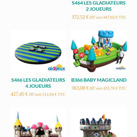
S464 LES GLADIATEURS
2 JOUEURS
372,52
€
HT soit
447,02
€
TTC
S466 LES GLADIATEURS
B366 BABY MAGICLAND
4 JOUEURS
363,08
€
HT soit
435,70
€
TTC
427,45
€
HT soit
512,94
€
TTC