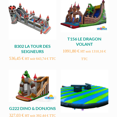
T156 LE DRAGON
VOLANT
B302 LA TOUR DES
SEIGNEURS
1091,80
€
HT soit
1310,16
€
536,45
€
HT soit
643,74
€
TTC
TTC
G222 DINO & DONJONS
327,03
€
HT soit
392,44
€
TTC