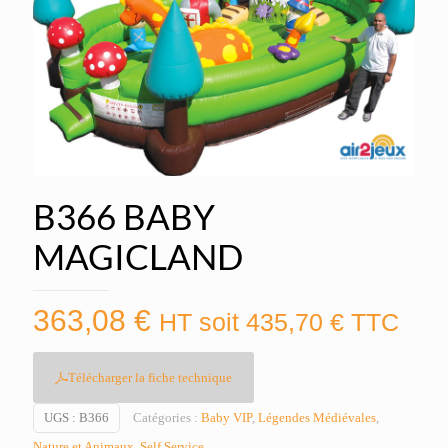
B366 BABY
MAGICLAND
363,08
€
HT soit
435,70
€
TTC
Télécharger la fiche technique
UGS :
B366
Catégories :
Baby VIP
,
Légendes Médiévales
,
Nature et Animaux
,
Self Service