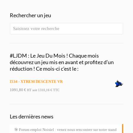
Rechercher un jeu
#LJDM : Le Jeu Du Mois ! Chaque mois
découvrez un jeu mis en avant et profitez d’un
réduction ! Ce mois-ci c’est le :
I534 - XTREM DESCENTE VR
1091,80
€
HT soit
1310,16
€
TTC
Les dernières news
🎯 Forum emploi Noisiel : venez nous rencontrer sur notre stand