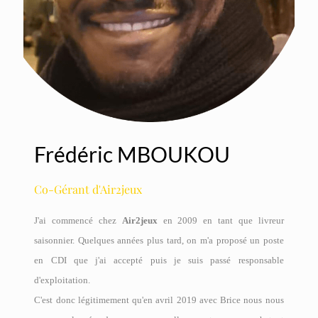
Frédéric MBOUKOU
Co-Gérant d'Air2jeux
J'ai commencé chez
Air2jeux
en 2009 en tant que livreur
saisonnier. Quelques années plus tard, on m'a proposé un poste
en CDI que j'ai accepté puis je suis passé responsable
d'exploitation.
C'est donc légitimement qu'en avril 2019 avec Brice nous nous