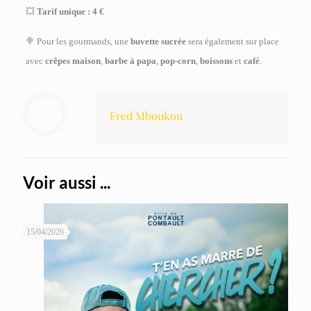
💥
Tarif unique : 4 €
🍭 Pour les gourmands, une
buvette sucrée
sera également sur place
avec
crêpes maison
,
barbe à papa
,
pop-corn
,
boissons
et
café
.
Fred Mboukou
Voir aussi ...
15/04/2026