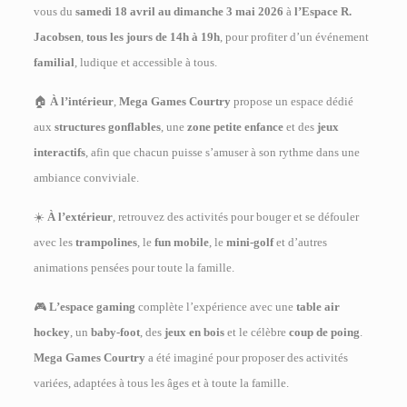
vous du
samedi 18 avril au dimanche 3 mai 2026
à
l’Espace R.
Jacobsen
,
tous les jours de 14h à 19h
, pour profiter d’un événement
familial
, ludique et accessible à tous.
🏠
À l’intérieur
,
Mega Games Courtry
propose un espace dédié
aux
structures gonflables
, une
zone petite enfance
et des
jeux
interactifs
, afin que chacun puisse s’amuser à son rythme dans une
ambiance conviviale.
☀️
À l’extérieur
, retrouvez des activités pour bouger et se défouler
avec les
trampolines
, le
fun mobile
, le
mini-golf
et d’autres
animations pensées pour toute la famille.
🎮
L’espace gaming
complète l’expérience avec une
table air
hockey
, un
baby-foot
, des
jeux en bois
et le célèbre
coup de poing
.
Mega Games Courtry
a été imaginé pour proposer des activités
variées, adaptées à tous les âges et à toute la famille.