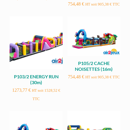
754,48
€
HT soit
905,38
€
TTC
P105/2 CACHE
NOISETTES (16m)
P103/2 ENERGY RUN
754,48
€
HT soit
905,38
€
TTC
(30m)
1273,77
€
HT soit
1528,52
€
TTC