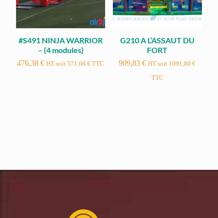
#S491 NINJA WARRIOR
G210 A L’ASSAUT DU
– (4 modules)
FORT
476,38
€
909,83
€
HT soit
571,66
€
TTC
HT soit
1091,80
€
TTC