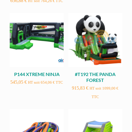
636,88
€
HT soit
764,26
€
TTC
P144 XTREME NINJA
#T192 THE PANDA
FOREST
545,05
€
HT soit
654,06
€
TTC
915,83
€
HT soit
1099,00
€
TTC