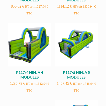
856,62
€
1114,12
€
HT soit
1027,94
€
HT soit
1336,94
€
TTC
TTC
P117/4 NINJA 4
P117/5 NINJA 5
MODULES
MODULES
1285,78
€
1457,45
€
HT soit
1542,94
€
HT soit
1748,94
€
TTC
TTC