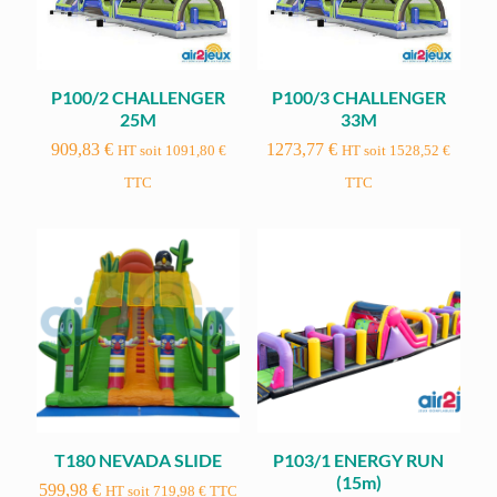
P100/2 CHALLENGER
P100/3 CHALLENGER
25M
33M
909,83
€
1273,77
€
HT soit
1091,80
€
HT soit
1528,52
€
TTC
TTC
T180 NEVADA SLIDE
P103/1 ENERGY RUN
(15m)
599,98
€
HT soit
719,98
€
TTC