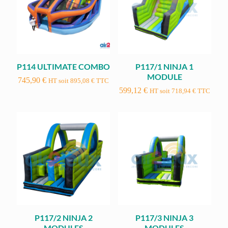
P114 ULTIMATE COMBO
P117/1 NINJA 1
MODULE
745,90
€
HT soit
895,08
€
TTC
599,12
€
HT soit
718,94
€
TTC
P117/2 NINJA 2
P117/3 NINJA 3
MODULES
MODULES