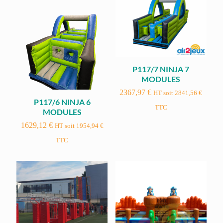
P117/7 NINJA 7
MODULES
2367,97
€
HT soit
2841,56
€
P117/6 NINJA 6
TTC
MODULES
1629,12
€
HT soit
1954,94
€
TTC