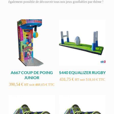
également possible de découvrir tous nos jeux gonflables par thème !
A667 COUP DE POING
S440 EQUALIZER RUGBY
JUNIOR
431,75
€
HT soit
518,10
€
TTC
390,54
€
HT soit
468,65
€
TTC