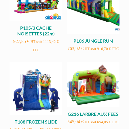
P105/3 CACHE
NOISETTES (22m)
P106 JUNGLE RUN
927,85
€
HT soit
1113,42
€
763,92
€
HT soit
916,70
€
TTC
TTC
G216 L’ARBRE AUX FÉES
T188 FROZEN SLIDE
545,04
€
HT soit
654,05
€
TTC