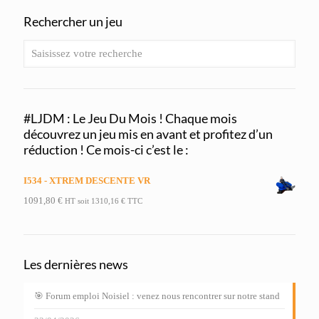
Rechercher un jeu
#LJDM : Le Jeu Du Mois ! Chaque mois
découvrez un jeu mis en avant et profitez d’un
réduction ! Ce mois-ci c’est le :
I534 - XTREM DESCENTE VR
1091,80
€
HT soit
1310,16
€
TTC
Les dernières news
🎯 Forum emploi Noisiel : venez nous rencontrer sur notre stand