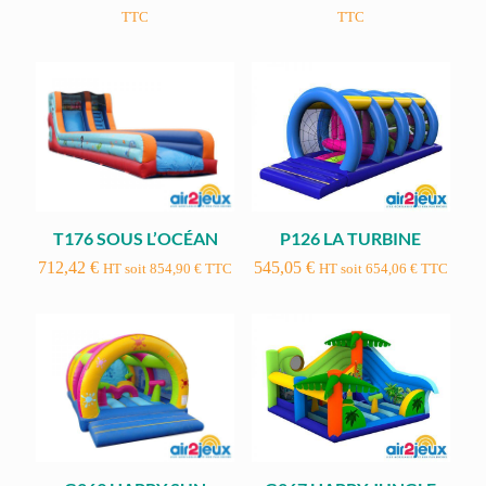
TTC
TTC
T176 SOUS L’OCÉAN
P126 LA TURBINE
712,42
€
545,05
€
HT soit
854,90
€
TTC
HT soit
654,06
€
TTC