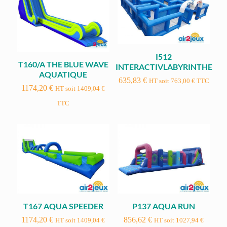
I512
T160/A THE BLUE WAVE
INTERACTIVLABYRINTHE
AQUATIQUE
635,83
€
HT soit
763,00
€
TTC
1174,20
€
HT soit
1409,04
€
TTC
T167 AQUA SPEEDER
P137 AQUA RUN
1174,20
€
856,62
€
HT soit
1409,04
€
HT soit
1027,94
€