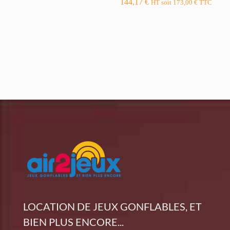
144,17
€
HT soit
173,00
€
TTC
LOCATION DE JEUX GONFLABLES, ET
BIEN PLUS ENCORE...