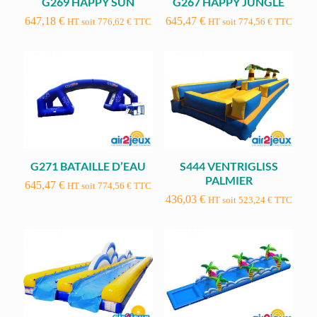
G269 HAPPY SUN
G267 HAPPY JUNGLE
647,18
€
645,47
€
HT soit
776,62
€
TTC
HT soit
774,56
€
TTC
G271 BATAILLE D’EAU
S444 VENTRIGLISS
PALMIER
645,47
€
HT soit
774,56
€
TTC
436,03
€
HT soit
523,24
€
TTC