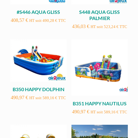
#S446 AQUA GLISS
S448 AQUA GLISS
PALMIER
408,57
€
HT soit
490,28
€
TTC
436,03
€
HT soit
523,24
€
TTC
B350 HAPPY DOLPHIN
490,97
€
HT soit
589,16
€
TTC
B351 HAPPY NAUTILUS
490,97
€
HT soit
589,16
€
TTC