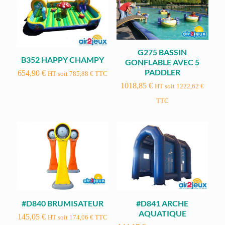
G275 BASSIN
B352 HAPPY CHAMPY
GONFLABLE AVEC 5
PADDLER
654,90
€
HT soit
785,88
€
TTC
1018,85
€
HT soit
1222,62
€
TTC
#D840 BRUMISATEUR
#D841 ARCHE
AQUATIQUE
145,05
€
HT soit
174,06
€
TTC