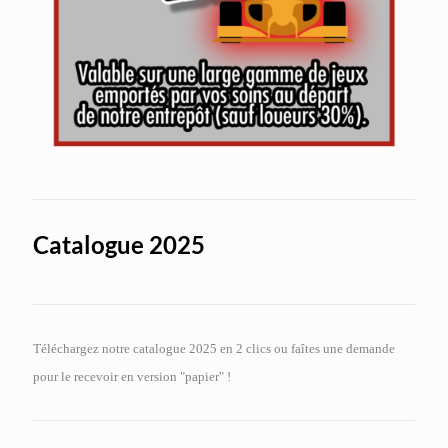
Catalogue 2025
Téléchargez notre catalogue 2025 en 2 clics ou faîtes une demande
pour le recevoir en version "papier" !