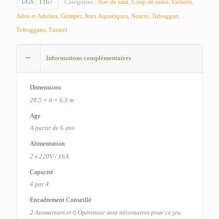
UGS :
T167
Catégories :
Aire de saut
,
Coup de main
,
Enfants,
Ados et Adultes
,
Grimper
,
Jeux Aquatiques
,
Neutre
,
Toboggan
,
Toboggans
,
Tunnel
Informations complémentaires
Dimensions
28,5 × 6 × 6,5 m
Age
A partir de 6 ans
Alimentation
2 x 220V / 16A
Capacité
4 par 4
Encadrement Conseillé
2 Animateurs et 0 Opérateur sont nécessaires pour ce jeu