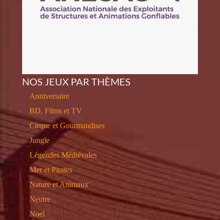
NOS JEUX PAR THÈMES
Anniversaire
BD, Films et TV
Cirque et Gourmandises
Jungle
Légendes Médiévales
Mer et Pirates
Nature et Animaux
Neutre
Noel