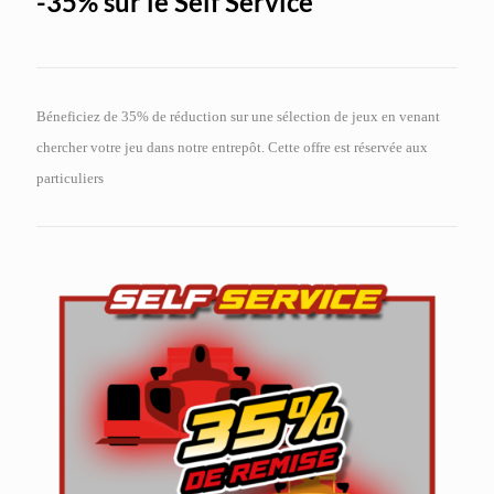
-35% sur le Self Service
Béneficiez de 35% de réduction sur une sélection de jeux en venant
chercher votre jeu dans notre entrepôt. Cette offre est réservée aux
particuliers