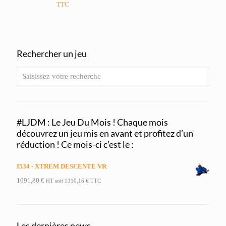
TTC
Rechercher un jeu
#LJDM : Le Jeu Du Mois ! Chaque mois
découvrez un jeu mis en avant et profitez d’un
réduction ! Ce mois-ci c’est le :
I534 - XTREM DESCENTE VR
1091,80
€
HT soit
1310,16
€
TTC
Les dernières news