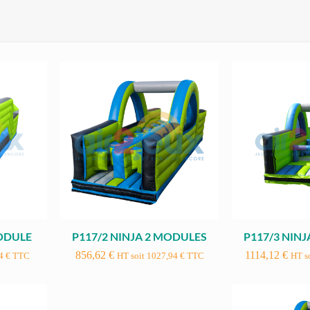
MODULE
P117/2 NINJA 2 MODULES
P117/3 NIN
856,62
€
1114,12
€
94
€
TTC
HT soit
1027,94
€
TTC
HT s