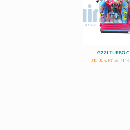
G221 TURBO 
345,05
€
HT soit
414,
G224 PALM BE