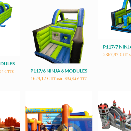
P117/7 NIN
2367,97
€
HT s
ODULES
P117/6 NINJA 6 MODULES
,94
€
TTC
1629,12
€
HT soit
1954,94
€
TTC