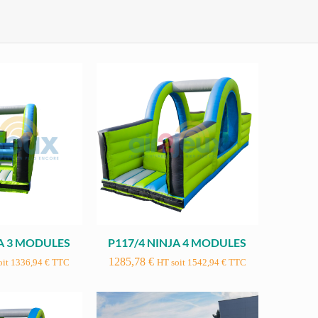
JA 3 MODULES
P117/4 NINJA 4 MODULES
1285,78
€
oit
1336,94
€
TTC
HT soit
1542,94
€
TTC