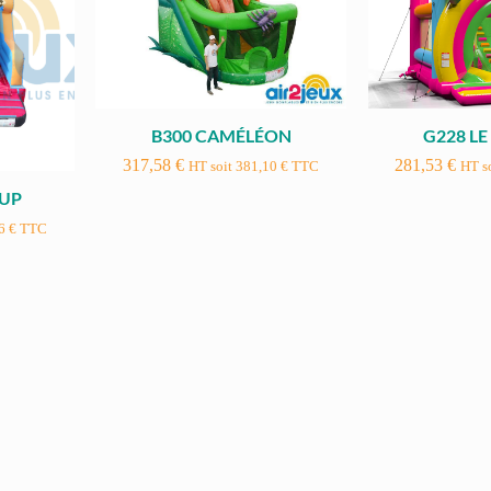
B300 CAMÉLÉON
G228 L
317,58
€
281,53
€
HT soit
381,10
€
TTC
HT s
CUP
06
€
TTC
E610 ROCHER MOBILE (8m) –
#E612 MUR DE
ACH
(sur devis)
Mur d’escala