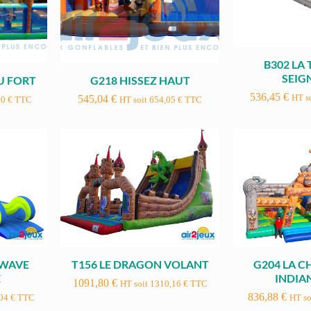
B302 LA
SEIG
DU FORT
G218 HISSEZ HAUT
536,45
€
HT s
545,04
€
80
€
TTC
HT soit
654,05
€
TTC
 WAVE
T156 LE DRAGON VOLANT
G204 LA 
E
INDIA
1091,80
€
HT soit
1310,16
€
TTC
836,88
€
,04
€
TTC
HT so