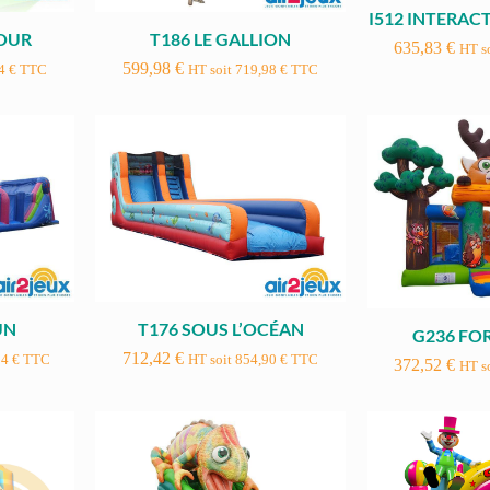
I512 INTERAC
TOUR
T186 LE GALLION
635,83
€
HT s
599,98
€
44
€
TTC
HT soit
719,98
€
TTC
UN
T176 SOUS L’OCÉAN
G236 FO
712,42
€
94
€
TTC
HT soit
854,90
€
TTC
372,52
€
HT s