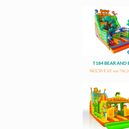
T184 BEAR AND 
663,50
€
HT soit
796,