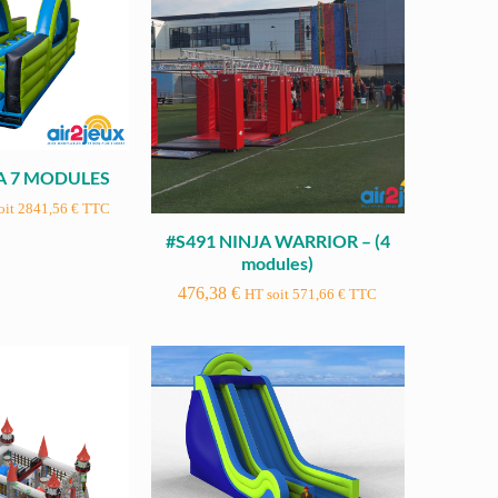
JA 7 MODULES
oit
2841,56
€
TTC
#S491 NINJA WARRIOR – (4
modules)
476,38
€
HT soit
571,66
€
TTC