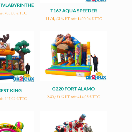
TIVLABYRINTHE
T167 AQUA SPEEDER
oit
763,00
€
TTC
1174,20
€
HT soit
1409,04
€
TTC
G220 FORT ALAMO
REST KING
345,05
€
HT soit
414,06
€
TTC
oit
447,02
€
TTC