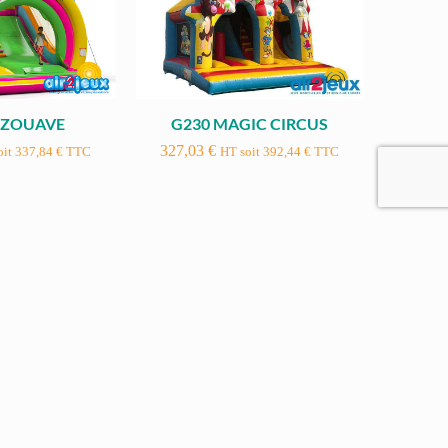
E ZOUAVE
G230 MAGIC CIRCUS
327,03
€
oit
337,84
€
TTC
HT soit
392,44
€
TTC
 GLACE (8m) –
S477 LE GRAND SAUT
de en location