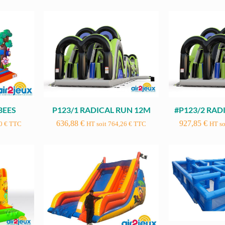
BEES
P123/1 RADICAL RUN 12M
#P123/2 RAD
636,88
€
927,85
€
20
€
TTC
HT soit
764,26
€
TTC
HT so