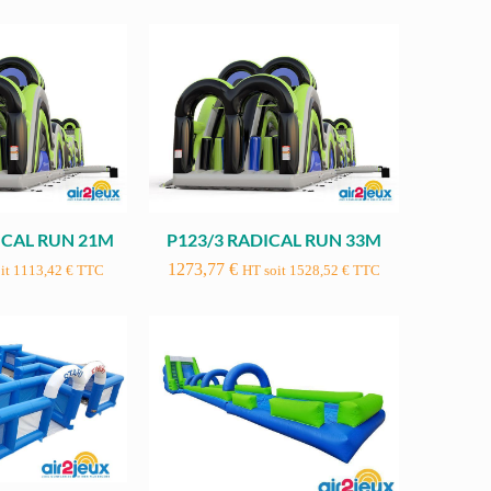
ICAL RUN 21M
P123/3 RADICAL RUN 33M
1273,77
€
it
1113,42
€
TTC
HT soit
1528,52
€
TTC