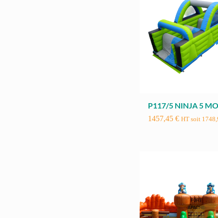
P117/5 NINJA 5 M
1457,45
€
HT soit
1748