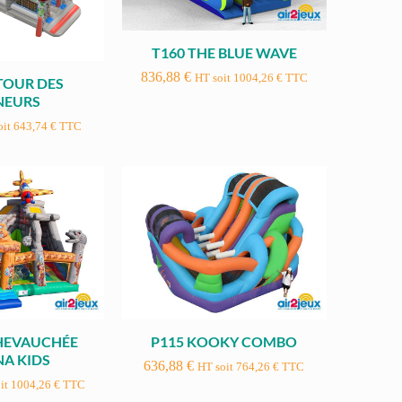
T160 THE BLUE WAVE
836,88
€
HT soit
1004,26
€
TTC
 TOUR DES
NEURS
oit
643,74
€
TTC
CHEVAUCHÉE
P115 KOOKY COMBO
NA KIDS
636,88
€
HT soit
764,26
€
TTC
it
1004,26
€
TTC