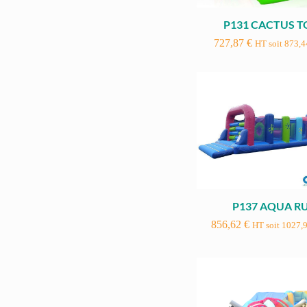
P131 CACTUS 
727,87
€
HT soit
873,
P137 AQUA R
856,62
€
HT soit
1027,