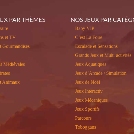
EUX PAR THÈMES
NOS JEUX PAR CATÉG
aire
Baby VIP
ms et TV
C’est La Foire
et Gourmandises
Escalade et Sensations
Grands Jeux et Multi-activités
s Médiévales
Jeux Aquatiques
irates
Jeux d’Arcade / Simulation
et Animaux
Jeux de Noël
Jeux Interactiv
Jeux Mécaniques
Jeux Sportifs
Parcours
Toboggans