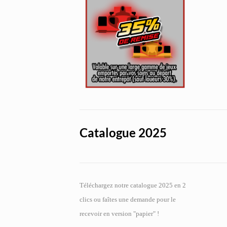
Catalogue 2025
Téléchargez notre catalogue 2025 en 2
clics ou faîtes une demande pour le
recevoir en version "papier" !