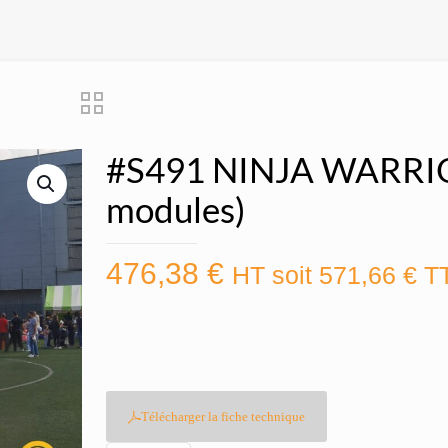
#S491 NINJA WARRIO
modules)
476,38
€
HT soit
571,66
€
T
Télécharger la fiche technique