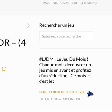
#S491 NINJA WARRIOR – (4 modules)
Rechercher un jeu
R – (4
#LJDM : Le Jeu Du Mois !
Chaque mois découvrez un
TC
jeu mis en avant et profitez
d’un réduction ! Ce mois-ci
c’est le :
I534 - XTREM DESCENTE VR
1091,80
€
HT soit
1310,16
€
TTC