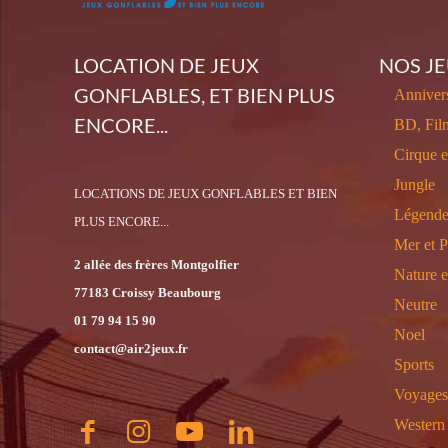
LOCATION DE JEUX
NOS J
GONFLABLES, ET BIEN PLUS
Annivers
ENCORE...
BD, Fil
Cirque 
Jungle
LOCATIONS DE JEUX GONFLABLES ET BIEN
Légende
PLUS ENCORE...
Mer et P
2 allée des frères Montgolfier
Nature 
77183 Croissy Beaubourg
Neutre
01 79 94 15 90
Noel
contact@air2jeux.fr
Sports
Voyages
Western