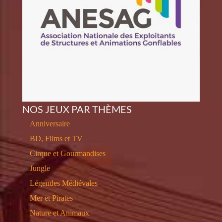
NOS JEUX PAR THÈMES
Anniversaire
BD, Films et TV
Cirque et Gourmandises
Jungle
Légendes Médiévales
Mer et Pirates
Nature et Animaux