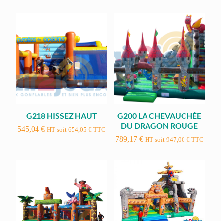
G218 HISSEZ HAUT
G200 LA CHEVAUCHÉE
DU DRAGON ROUGE
545,04
€
HT soit
654,05
€
TTC
789,17
€
HT soit
947,00
€
TTC