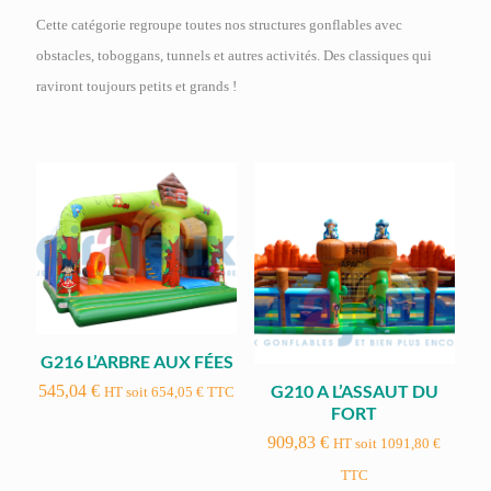
Cette catégorie regroupe toutes nos structures gonflables avec
obstacles, toboggans, tunnels et autres activités. Des classiques qui
raviront toujours petits et grands !
G216 L’ARBRE AUX FÉES
G210 A L’ASSAUT DU
545,04
€
HT soit
654,05
€
TTC
FORT
909,83
€
HT soit
1091,80
€
TTC