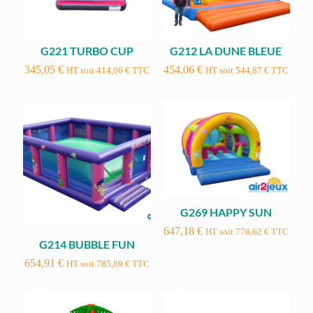
G221 TURBO CUP
G212 LA DUNE BLEUE
345,05
€
454,06
€
HT soit
414,06
€
TTC
HT soit
544,87
€
TTC
G269 HAPPY SUN
647,18
€
HT soit
776,62
€
TTC
G214 BUBBLE FUN
654,91
€
HT soit
785,89
€
TTC