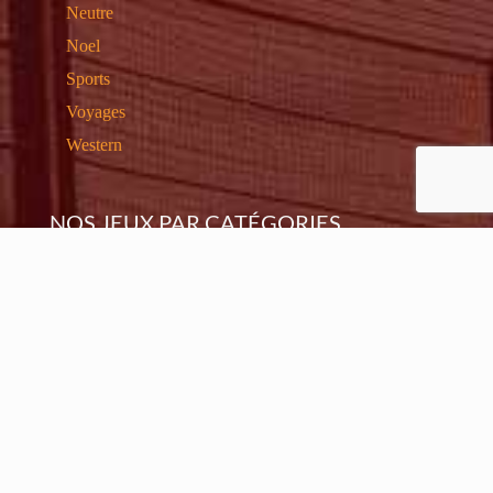
Neutre
Noel
Sports
Voyages
Western
NOS JEUX PAR CATÉGORIES
Baby VIP
C’est La Foire
Escalade et Sensations
Grands Jeux et Multi-activités
Jeux Aquatiques
Jeux d’Arcade / Simulation
Jeux de Noël
Jeux Interactiv