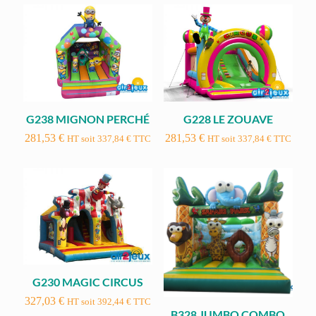
G238 MIGNON PERCHÉ
G228 LE ZOUAVE
281,53
€
281,53
€
HT soit
337,84
€
TTC
HT soit
337,84
€
TTC
G230 MAGIC CIRCUS
327,03
€
HT soit
392,44
€
TTC
B328 JUMBO COMBO