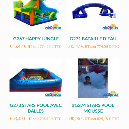
G267 HAPPY JUNGLE
G271 BATAILLE D’EAU
645,47
€
645,47
€
HT soit
774,56
€
TTC
HT soit
774,56
€
TTC
G273 STARS POOL AVEC
#G274 STARS POOL
BALLES
MOUSSE
663,49
€
690,96
€
HT soit
796,19
€
TTC
HT soit
829,15
€
TTC