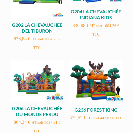
G204 LA CHEVAUCHÉE
INDIANA KIDS
G202 LA CHEVAUCHEE
836,88
€
HT soit
1004,26
€
DEL TIBURON
TTC
836,88
€
HT soit
1004,26
€
TTC
G206 LA CHEVAUCHÉE
G236 FOREST KING
DU MONDE PERDU
372,52
€
HT soit
447,02
€
TTC
864,34
€
HT soit
1037,21
€
TTC