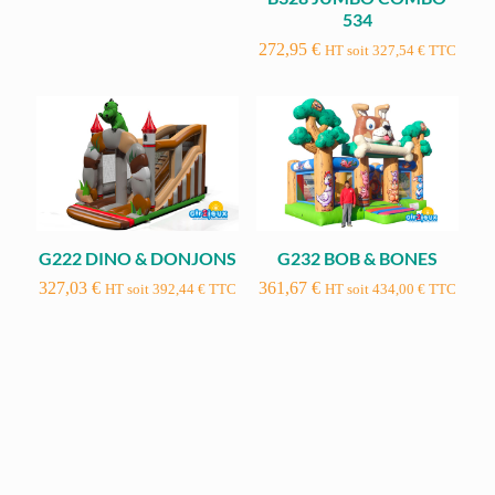
534
272,95
€
HT soit
327,54
€
TTC
G222 DINO & DONJONS
G232 BOB & BONES
327,03
€
361,67
€
HT soit
392,44
€
TTC
HT soit
434,00
€
TTC