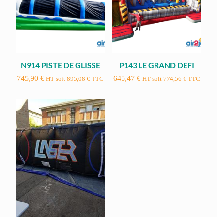
N914 PISTE DE GLISSE
P143 LE GRAND DEFI
745,90
€
645,47
€
HT soit
895,08
€
TTC
HT soit
774,56
€
TTC