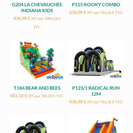
G204 LA CHEVAUCHÉE
P115 KOOKY COMBO
INDIANA KIDS
636,88
€
HT soit
764,26
€
TTC
836,88
€
HT soit
1004,26
€
TTC
T184 BEAR AND BEES
P123/1 RADICAL RUN
12M
663,50
€
HT soit
796,20
€
TTC
636,88
€
HT soit
764,26
€
TTC