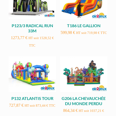
P123/3 RADICAL RUN
T186 LE GALLION
33M
599,98
€
HT soit
719,98
€
TTC
1273,77
€
HT soit
1528,52
€
TTC
P132 ATLANTIS TOUR
G206 LA CHEVAUCHÉE
DU MONDE PERDU
727,87
€
HT soit
873,44
€
TTC
864,34
€
HT soit
1037,21
€