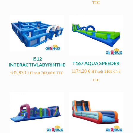
TTC
I512
T167 AQUA SPEEDER
INTERACTIVLABYRINTHE
1174,20
€
HT soit
1409,04
€
635,83
€
HT soit
763,00
€
TTC
TTC