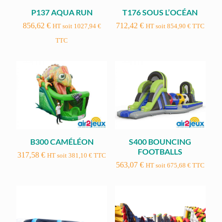
P137 AQUA RUN
T176 SOUS L’OCÉAN
856,62
€
712,42
€
HT soit
1027,94
€
HT soit
854,90
€
TTC
TTC
B300 CAMÉLÉON
S400 BOUNCING
FOOTBALLS
317,58
€
HT soit
381,10
€
TTC
563,07
€
HT soit
675,68
€
TTC