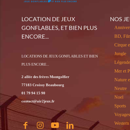
LOCATION DE JEUX
NOS J
GONFLABLES, ET BIEN PLUS
Annivers
ENCORE...
BD, Fil
Cirque 
Jungle
LOCATIONS DE JEUX GONFLABLES ET BIEN
Légende
PLUS ENCORE...
Mer et P
2 allée des frères Montgolfier
Nature 
77183 Croissy Beaubourg
Neutre
01 79 94 15 90
Noel
contact@air2jeux.fr
Sports
Voyages
Western