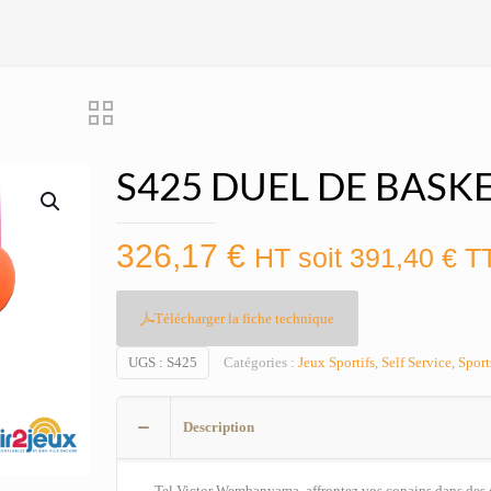
S425 DUEL DE BASK
326,17
€
HT soit
391,40
€
T
Télécharger la fiche technique
UGS :
S425
Catégories :
Jeux Sportifs
,
Self Service
,
Sport
Description
Tel Victor Wembanyama, affrontez vos copains dans des 