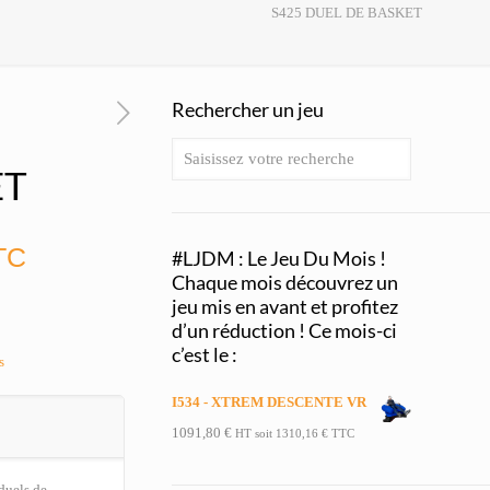
S425 DUEL DE BASKET
Rechercher un jeu
ET
TC
#LJDM : Le Jeu Du Mois !
Chaque mois découvrez un
jeu mis en avant et profitez
d’un réduction ! Ce mois-ci
c’est le :
s
I534 - XTREM DESCENTE VR
1091,80
€
HT soit
1310,16
€
TTC
duels de