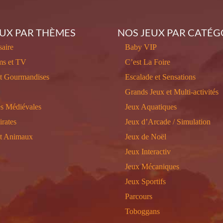
EUX PAR THÈMES
NOS JEUX PAR CATÉG
aire
Baby VIP
ms et TV
C’est La Foire
et Gourmandises
Escalade et Sensations
Grands Jeux et Multi-activités
s Médiévales
Jeux Aquatiques
irates
Jeux d’Arcade / Simulation
et Animaux
Jeux de Noël
Jeux Interactiv
Jeux Mécaniques
Jeux Sportifs
Parcours
Toboggans