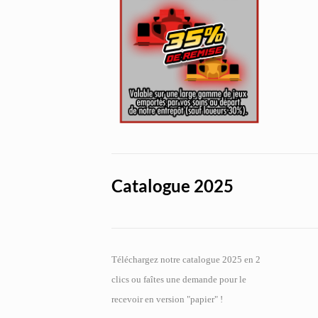
Catalogue 2025
Téléchargez notre catalogue 2025 en 2
clics ou faîtes une demande pour le
recevoir en version "papier" !