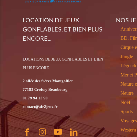
LOCATION DE JEUX
NOS J
GONFLABLES, ET BIEN PLUS
Annivers
ENCORE...
BD, Fil
Cirque 
Jungle
LOCATIONS DE JEUX GONFLABLES ET BIEN
Légende
PLUS ENCORE...
Mer et P
2 allée des frères Montgolfier
Nature 
77183 Croissy Beaubourg
Neutre
01 79 94 15 90
Noel
contact@air2jeux.fr
Sports
Voyages
Western