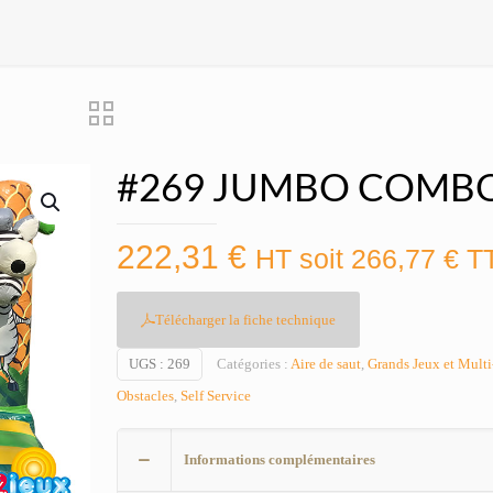
#269 JUMBO COMBO
222,31
€
HT soit
266,77
€
T
Télécharger la fiche technique
UGS :
269
Catégories :
Aire de saut
,
Grands Jeux et Multi-
Obstacles
,
Self Service
Informations complémentaires