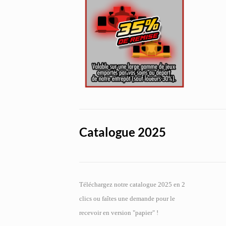
Catalogue 2025
Téléchargez notre catalogue 2025 en 2
clics ou faîtes une demande pour le
recevoir en version "papier" !