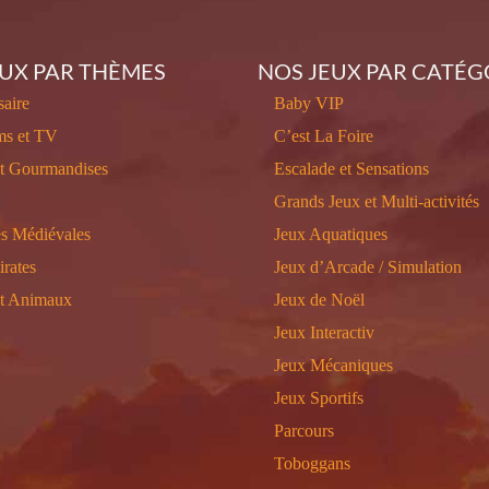
EUX PAR THÈMES
NOS JEUX PAR CATÉG
aire
Baby VIP
ms et TV
C’est La Foire
et Gourmandises
Escalade et Sensations
Grands Jeux et Multi-activités
s Médiévales
Jeux Aquatiques
irates
Jeux d’Arcade / Simulation
et Animaux
Jeux de Noël
Jeux Interactiv
Jeux Mécaniques
Jeux Sportifs
Parcours
Toboggans