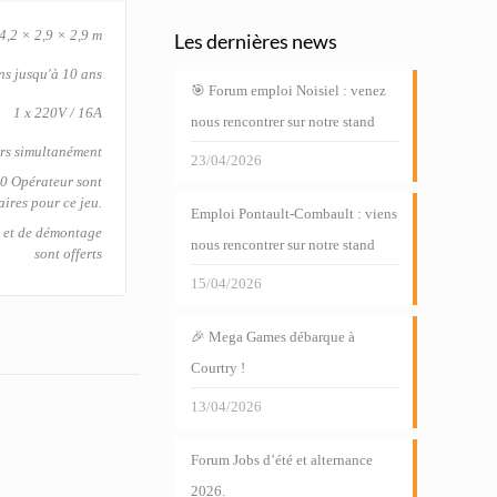
4,2 × 2,9 × 2,9 m
Les dernières news
ns jusqu'à 10 ans
🎯 Forum emploi Noisiel : venez
1 x 220V / 16A
nous rencontrer sur notre stand
rs simultanément
23/04/2026
 0 Opérateur sont
aires pour ce jeu.
Emploi Pontault-Combault : viens
e et de démontage
nous rencontrer sur notre stand
sont offerts
15/04/2026
🎉 Mega Games débarque à
Courtry !
13/04/2026
Forum Jobs d’été et alternance
2026.