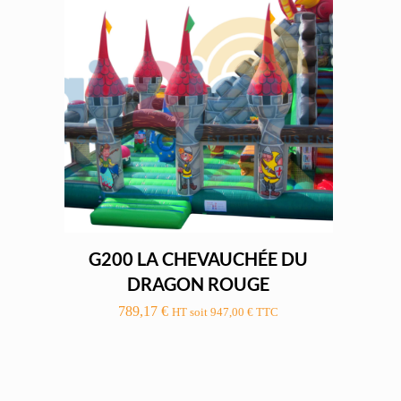
G200 LA CHEVAUCHÉE DU
DRAGON ROUGE
789,17
€
HT soit
947,00
€
TTC