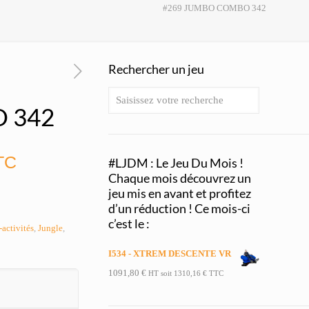
#269 JUMBO COMBO 342
Rechercher un jeu
 342
TC
#LJDM : Le Jeu Du Mois !
Chaque mois découvrez un
jeu mis en avant et profitez
d’un réduction ! Ce mois-ci
c’est le :
activités
,
Jungle
,
I534 - XTREM DESCENTE VR
1091,80
€
HT soit
1310,16
€
TTC