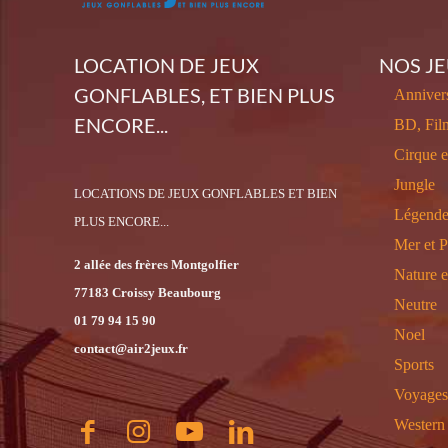
LOCATION DE JEUX
NOS J
GONFLABLES, ET BIEN PLUS
Annivers
ENCORE...
BD, Fil
Cirque 
Jungle
LOCATIONS DE JEUX GONFLABLES ET BIEN
Légende
PLUS ENCORE...
Mer et P
2 allée des frères Montgolfier
Nature 
77183 Croissy Beaubourg
Neutre
01 79 94 15 90
Noel
contact@air2jeux.fr
Sports
Voyages
Western