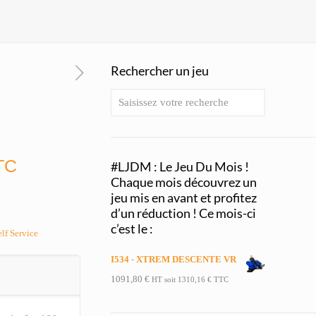
Rechercher un jeu
TC
#LJDM : Le Jeu Du Mois !
Chaque mois découvrez un
jeu mis en avant et profitez
d’un réduction ! Ce mois-ci
c’est le :
elf Service
I534 - XTREM DESCENTE VR
1091,80
€
HT soit
1310,16
€
TTC