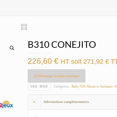
B310 CONEJITO
226,60
€
HT soit
271,92
€
T
Télécharger la fiche technique
UGS :
B310
Catégories :
Baby VIP
,
Nature et Animaux
,
S
Informations complémentaires