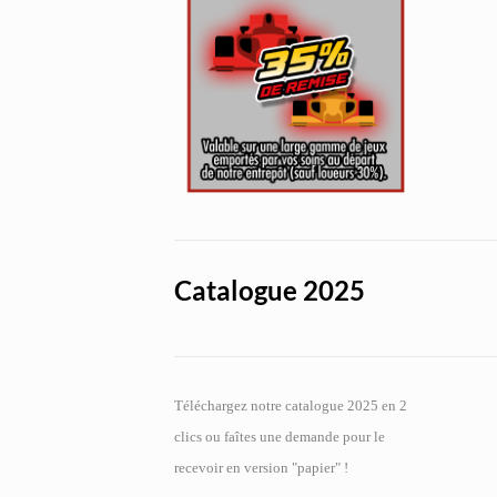
Catalogue 2025
Téléchargez notre catalogue 2025 en 2
clics ou faîtes une demande pour le
recevoir en version "papier" !