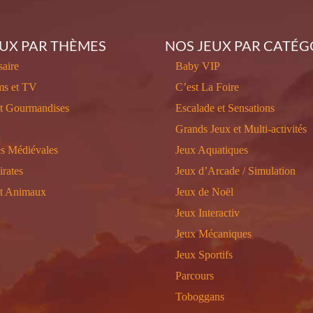
EUX PAR THÈMES
NOS JEUX PAR CATÉG
aire
Baby VIP
ms et TV
C’est La Foire
et Gourmandises
Escalade et Sensations
Grands Jeux et Multi-activités
s Médiévales
Jeux Aquatiques
irates
Jeux d’Arcade / Simulation
et Animaux
Jeux de Noël
Jeux Interactiv
Jeux Mécaniques
Jeux Sportifs
Parcours
Toboggans