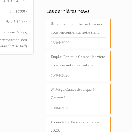
4 × 3 × 4,30 m
Les dernières news
1 x 1800W
de 4 à 12 ans
🎯 Forum emploi Noisiel : venez
1 animateur(s)
nous rencontrer sur notre stand
et démontage sont
23/04/2026
clus dans le tarif
Emploi Pontault-Combault : viens
nous rencontrer sur notre stand
15/04/2026
🎉 Mega Games débarque à
Courtry !
13/04/2026
Forum Jobs d’été et alternance
2026.