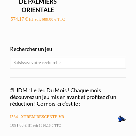
DE PALMIERS
ORIENTALE
574,17
€
HT soit
689,00
€
TTC
Rechercher un jeu
#LJDM : Le Jeu Du Mois ! Chaque mois
découvrez un jeu mis en avant et profitez d’un
réduction ! Ce mois-ci c’est le :
I534 - XTREM DESCENTE VR
1091,80
€
HT soit
1310,16
€
TTC