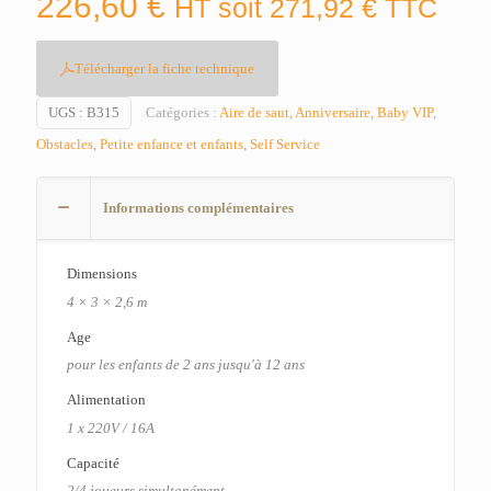
226,60
€
HT soit
271,92
€
TTC
Télécharger la fiche technique
UGS :
B315
Catégories :
Aire de saut
,
Anniversaire
,
Baby VIP
,
Obstacles
,
Petite enfance et enfants
,
Self Service
Informations complémentaires
Dimensions
4 × 3 × 2,6 m
Age
pour les enfants de 2 ans jusqu'à 12 ans
Alimentation
1 x 220V / 16A
Capacité
2/4 joueurs simultanément