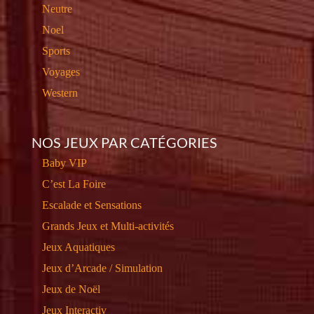
Neutre
Noel
Sports
Voyages
Western
NOS JEUX PAR CATÉGORIES
Baby VIP
C’est La Foire
Escalade et Sensations
Grands Jeux et Multi-activités
Jeux Aquatiques
Jeux d’Arcade / Simulation
Jeux de Noël
Jeux Interactiv