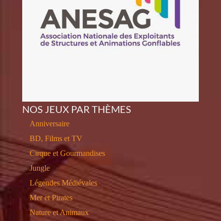
NOS JEUX PAR THÈMES
Anniversaire
BD, Films et TV
Cirque et Gourmandises
Jungle
Légendes Médiévales
Mer et Pirates
Nature et Animaux