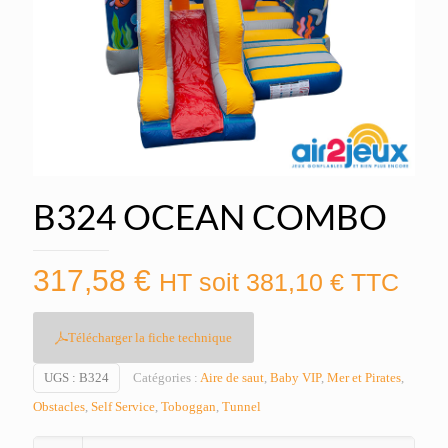
B324 OCEAN COMBO
317,58
€
HT soit
381,10
€
TTC
Télécharger la fiche technique
UGS :
B324
Catégories :
Aire de saut
,
Baby VIP
,
Mer et Pirates
,
Obstacles
,
Self Service
,
Toboggan
,
Tunnel