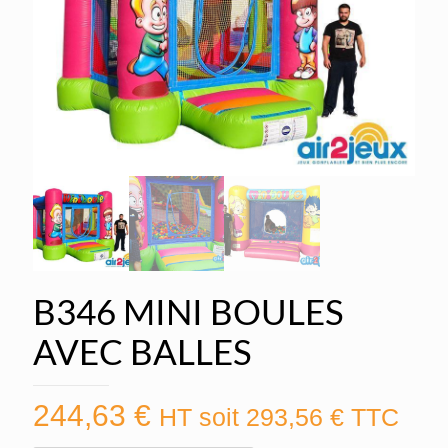
B346 MINI BOULES
AVEC BALLES
244,63
€
HT soit
293,56
€
TTC