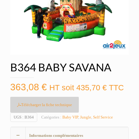
B364 BABY SAVANA
363,08
€
HT soit
435,70
€
TTC
Télécharger la fiche technique
UGS :
B364
Catégories :
Baby VIP
,
Jungle
,
Self Service
Informations complémentaires