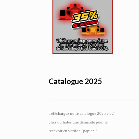
Catalogue 2025
Téléchargez notre catalogue 2025 en 2
clics ou faîtes une demande pour le
recevoir en version "papier" !