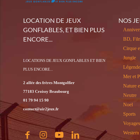
LOCATION DE JEUX
NOS J
GONFLABLES, ET BIEN PLUS
Annivers
ENCORE...
BD, Fil
Cirque 
Jungle
LOCATIONS DE JEUX GONFLABLES ET BIEN
Légende
PLUS ENCORE...
Mer et P
2 allée des frères Montgolfier
Nature 
77183 Croissy Beaubourg
Neutre
01 79 94 15 90
Noel
contact@air2jeux.fr
Sports
Voyages
Western