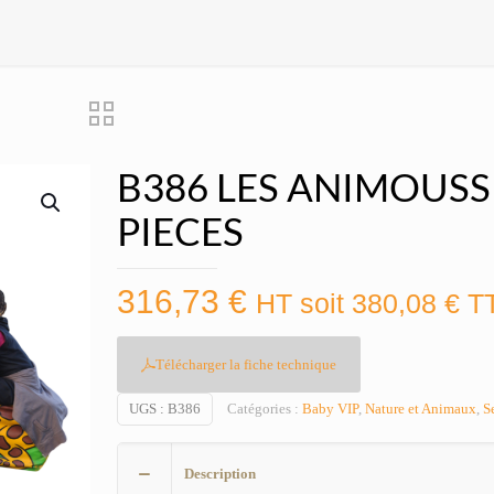
B386 LES ANIMOUSS
PIECES
316,73
€
HT soit
380,08
€
T
Télécharger la fiche technique
UGS :
B386
Catégories :
Baby VIP
,
Nature et Animaux
,
S
Description