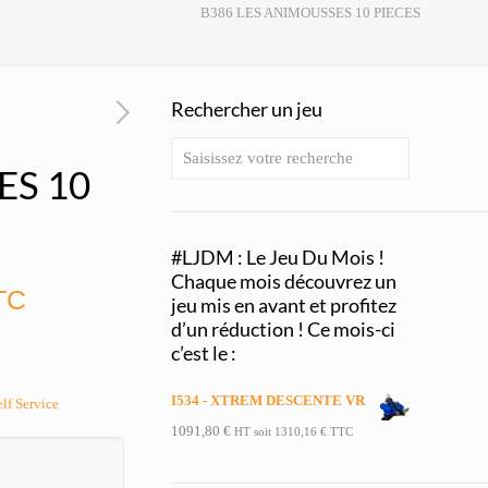
B386 LES ANIMOUSSES 10 PIECES
Rechercher un jeu
ES 10
#LJDM : Le Jeu Du Mois !
Chaque mois découvrez un
TC
jeu mis en avant et profitez
d’un réduction ! Ce mois-ci
c’est le :
I534 - XTREM DESCENTE VR
elf Service
1091,80
€
HT soit
1310,16
€
TTC