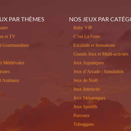
EUX PAR THÈMES
NOS JEUX PAR CATÉG
aire
Baby VIP
ms et TV
C’est La Foire
et Gourmandises
Escalade et Sensations
Grands Jeux et Multi-activités
s Médiévales
Jeux Aquatiques
irates
Jeux d’Arcade / Simulation
et Animaux
Jeux de Noël
Jeux Interactiv
Jeux Mécaniques
Jeux Sportifs
Parcours
Toboggans