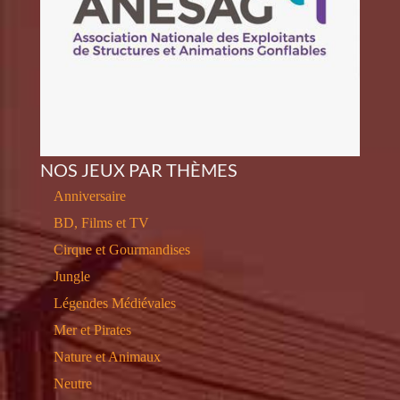
NOS JEUX PAR THÈMES
Anniversaire
BD, Films et TV
Cirque et Gourmandises
Jungle
Légendes Médiévales
Mer et Pirates
Nature et Animaux
Neutre