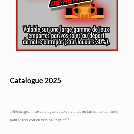
Catalogue 2025
Téléchargez notre catalogue 2025 en 2 clics ou faîtes une demande
pour le recevoir en version "papier" !