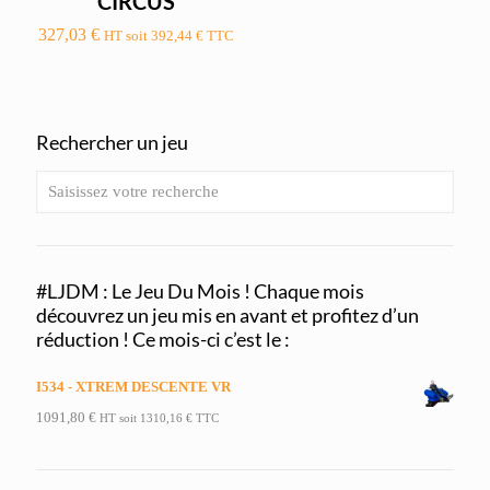
CIRCUS
327,03
€
HT soit
392,44
€
TTC
Rechercher un jeu
#LJDM : Le Jeu Du Mois ! Chaque mois
découvrez un jeu mis en avant et profitez d’un
réduction ! Ce mois-ci c’est le :
I534 - XTREM DESCENTE VR
1091,80
€
HT soit
1310,16
€
TTC