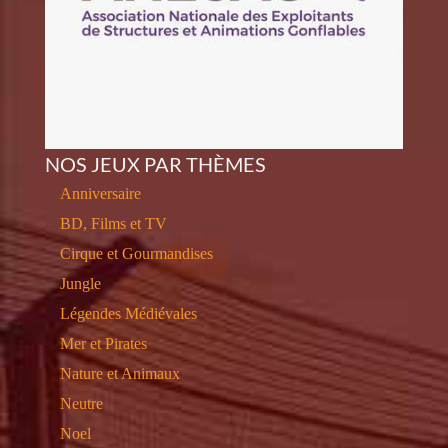
NOS JEUX PAR THÈMES
Anniversaire
BD, Films et TV
Cirque et Gourmandises
Jungle
Légendes Médiévales
Mer et Pirates
Nature et Animaux
Neutre
Noel