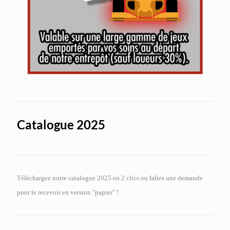
Catalogue 2025
Téléchargez notre catalogue 2025 en 2 clics ou faîtes une demande
pour le recevoir en version "papier" !