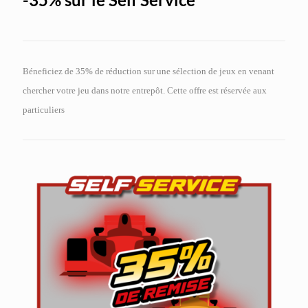
Béneficiez de 35% de réduction sur une sélection de jeux en venant
chercher votre jeu dans notre entrepôt. Cette offre est réservée aux
particuliers