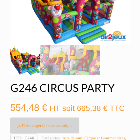
G246 CIRCUS PARTY
554,48
€
HT soit
665,38
€
TTC
Télécharger la fiche technique
UGS :
G246
Catégories :
Aire de saut
,
Cirque et Gourmandises
,