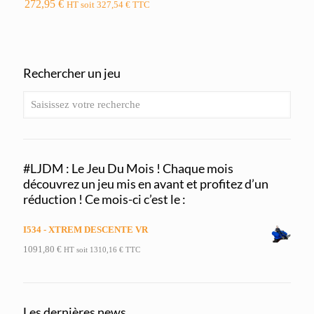
272,95
€
HT soit
327,54
€
TTC
Rechercher un jeu
#LJDM : Le Jeu Du Mois ! Chaque mois
découvrez un jeu mis en avant et profitez d’un
réduction ! Ce mois-ci c’est le :
I534 - XTREM DESCENTE VR
1091,80
€
HT soit
1310,16
€
TTC
Les dernières news