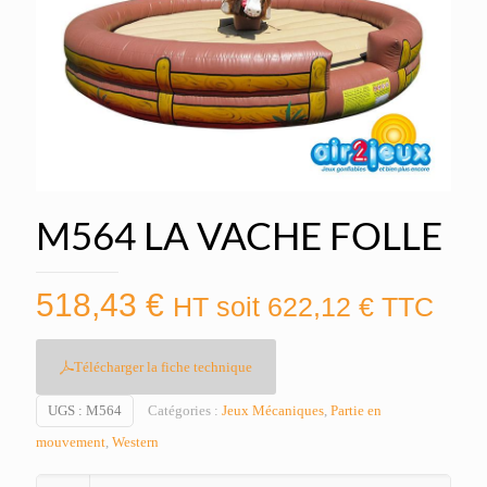
M564 LA VACHE FOLLE
518,43
€
HT soit
622,12
€
TTC
Télécharger la fiche technique
UGS :
M564
Catégories :
Jeux Mécaniques
,
Partie en
mouvement
,
Western