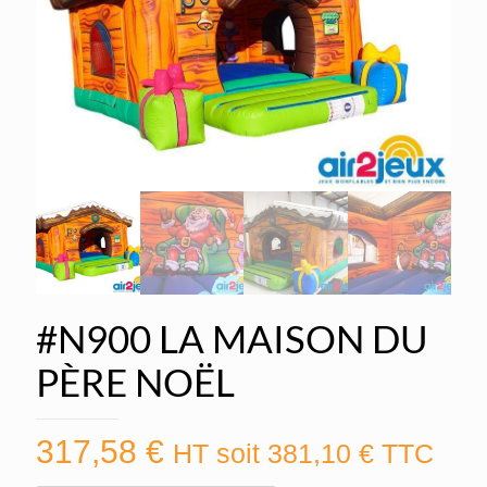
#N900 LA MAISON DU
PÈRE NOËL
317,58
€
HT soit
381,10
€
TTC