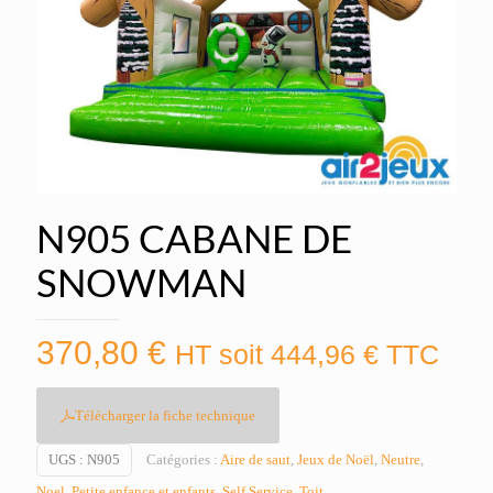
N905 CABANE DE
SNOWMAN
370,80
€
HT soit
444,96
€
TTC
Télécharger la fiche technique
UGS :
N905
Catégories :
Aire de saut
,
Jeux de Noël
,
Neutre
,
Noel
,
Petite enfance et enfants
,
Self Service
,
Toit