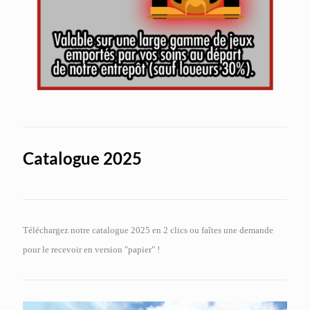
Catalogue 2025
Téléchargez notre catalogue 2025 en 2 clics ou faîtes une demande
pour le recevoir en version "papier" !