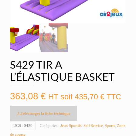
S429 TIR A
L’ÉLASTIQUE BASKET
363,08
€
HT soit
435,70
€
TTC
Télécharger la fiche technique
UGS :
S429
Catégories :
Jeux Sportifs
,
Self Service
,
Sports
,
Zone
de course