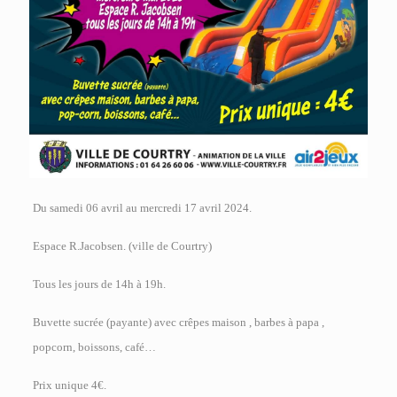
Du samedi 06 avril au mercredi 17 avril 2024.
Espace R.Jacobsen. (ville de Courtry)
Tous les jours de 14h à 19h.
Buvette sucrée (payante) avec crêpes maison , barbes à papa ,
popcorn, boissons, café…
Prix unique 4€.