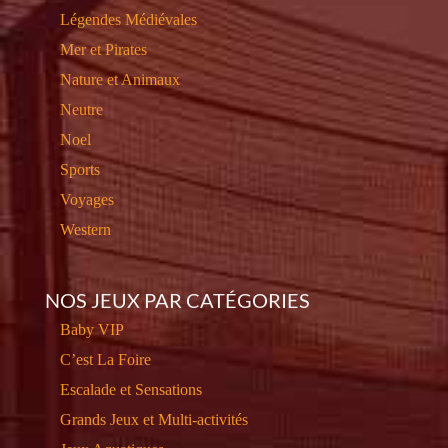
Légendes Médiévales
Mer et Pirates
Nature et Animaux
Neutre
Noel
Sports
Voyages
Western
NOS JEUX PAR CATÉGORIES
Baby VIP
C’est La Foire
Escalade et Sensations
Grands Jeux et Multi-activités