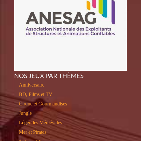
NOS JEUX PAR THÈMES
Anniversaire
BD, Films et TV
Cirque et Gourmandises
Jungle
Légendes Médiévales
Mer et Pirates