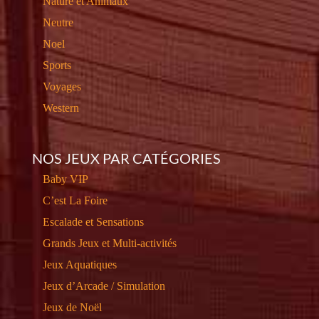
Nature et Animaux
Neutre
Noel
Sports
Voyages
Western
NOS JEUX PAR CATÉGORIES
Baby VIP
C’est La Foire
Escalade et Sensations
Grands Jeux et Multi-activités
Jeux Aquatiques
Jeux d’Arcade / Simulation
Jeux de Noël