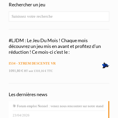
Rechercher un jeu
#LJDM : Le Jeu Du Mois ! Chaque mois
découvrez un jeu mis en avant et profitez d’un
réduction ! Ce mois-ci c’est le :
I534 - XTREM DESCENTE VR
1091,80
€
HT soit
1310,16
€
TTC
Les dernières news
🎯 Forum emploi Noisiel : venez nous rencontrer sur notre stand
23/04/2026