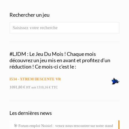
Rechercher un jeu
#LJDM : Le Jeu Du Mois ! Chaque mois
découvrez un jeu mis en avant et profitez d’un
réduction ! Ce mois-ci c’est le :
I534 - XTREM DESCENTE VR
1091,80
€
HT soit
1310,16
€
TTC
Les dernières news
🎯 Forum emploi Noisiel : venez nous rencontrer sur notre stand