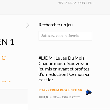
#F702 LE SALOON 4 EN 1
Rechercher un jeu
EN 1
TC
#LJDM : Le Jeu Du Mois !
Chaque mois découvrez un
jeu mis en avant et profitez
d’un réduction ! Ce mois-ci
c’est le :
f Service
I534 - XTREM DESCENTE VR
1091,80
€
HT soit
1310,16
€
TTC