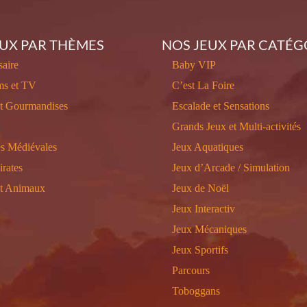
EUX PAR THÈMES
NOS JEUX PAR CATÉG
aire
Baby VIP
ms et TV
C’est La Foire
et Gourmandises
Escalade et Sensations
Grands Jeux et Multi-activités
s Médiévales
Jeux Aquatiques
irates
Jeux d’Arcade / Simulation
et Animaux
Jeux de Noël
Jeux Interactiv
Jeux Mécaniques
Jeux Sportifs
Parcours
Toboggans