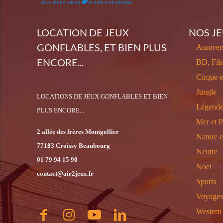
LOCATION DE JEUX
NOS J
GONFLABLES, ET BIEN PLUS
Annivers
ENCORE...
BD, Fil
Cirque 
Jungle
LOCATIONS DE JEUX GONFLABLES ET BIEN
Légende
PLUS ENCORE...
Mer et P
2 allée des frères Montgolfier
Nature 
77183 Croissy Beaubourg
Neutre
01 79 94 15 90
Noel
contact@air2jeux.fr
Sports
Voyages
Western