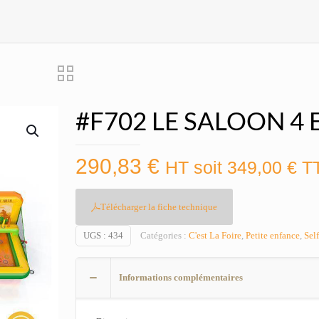
#F702 LE SALOON 4 
290,83
€
HT soit
349,00
€
T
Télécharger la fiche technique
UGS :
434
Catégories :
C'est La Foire
,
Petite enfance
,
Sel
Informations complémentaires