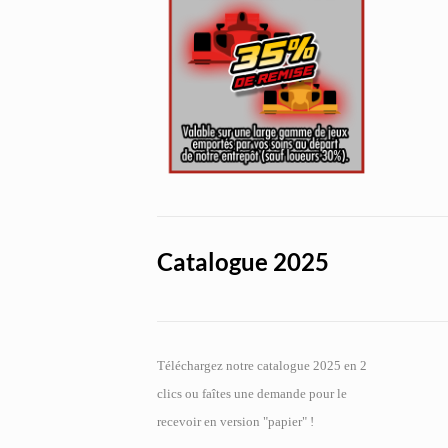
Catalogue 2025
Téléchargez notre catalogue 2025 en 2
clics ou faîtes une demande pour le
recevoir en version "papier" !