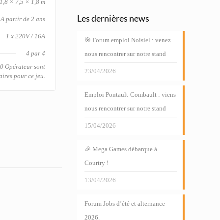
1,8 × 7,5 × 1,8 m
Les dernières news
A partir de 2 ans
1 x 220V / 16A
🎯 Forum emploi Noisiel : venez
4 par 4
nous rencontrer sur notre stand
 0 Opérateur sont
23/04/2026
aires pour ce jeu.
Emploi Pontault-Combault : viens
nous rencontrer sur notre stand
15/04/2026
🎉 Mega Games débarque à
Courtry !
13/04/2026
Forum Jobs d’été et alternance
2026.