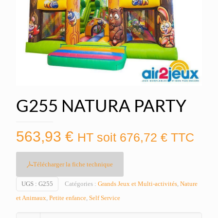
G255 NATURA PARTY
563,93
€
HT soit
676,72
€
TTC
Télécharger la fiche technique
UGS :
G255
Catégories :
Grands Jeux et Multi-activités
,
Nature
et Animaux
,
Petite enfance
,
Self Service