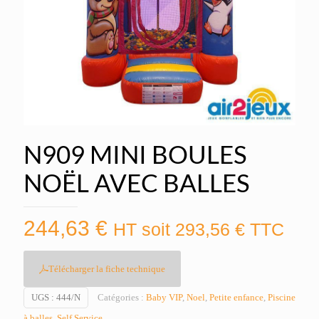
N909 MINI BOULES
NOËL AVEC BALLES
244,63
€
HT soit
293,56
€
TTC
Télécharger la fiche technique
UGS :
444/N
Catégories :
Baby VIP
,
Noel
,
Petite enfance
,
Piscine
à balles
,
Self Service