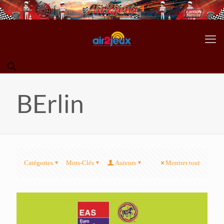
BErlin
Catégories
Mots-Clés
Auteurs
Montrer tout