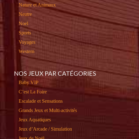
Nature et Animaux
Neutre
Noel
Sports
Voyages
Western
NOS JEUX PAR CATÉGORIES
Baby VIP
C’est La Foire
Escalade et Sensations
Grands Jeux et Multi-activités
Jeux Aquatiques
Jeux d’Arcade / Simulation
Jeux de Noël