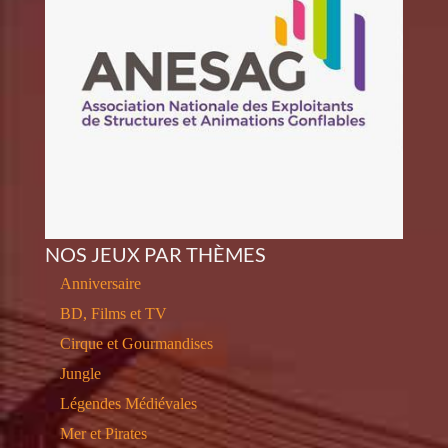
NOS JEUX PAR THÈMES
Anniversaire
BD, Films et TV
Cirque et Gourmandises
Jungle
Légendes Médiévales
Mer et Pirates