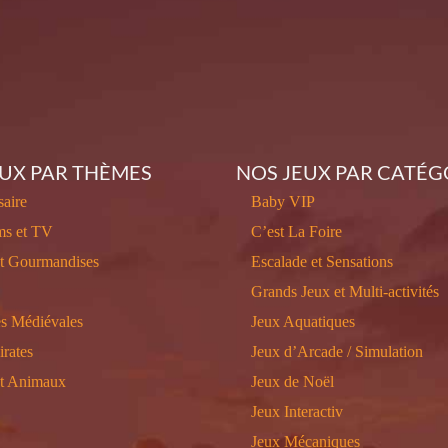
EUX PAR THÈMES
NOS JEUX PAR CATÉG
aire
Baby VIP
ms et TV
C’est La Foire
et Gourmandises
Escalade et Sensations
Grands Jeux et Multi-activités
s Médiévales
Jeux Aquatiques
irates
Jeux d’Arcade / Simulation
et Animaux
Jeux de Noël
Jeux Interactiv
Jeux Mécaniques