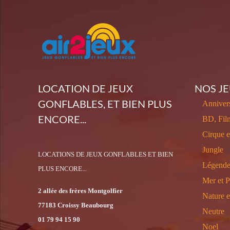
LOCATION DE JEUX
NOS J
GONFLABLES, ET BIEN PLUS
Annivers
ENCORE...
BD, Fil
Cirque 
Jungle
LOCATIONS DE JEUX GONFLABLES ET BIEN
Légende
PLUS ENCORE...
Mer et P
2 allée des frères Montgolfier
Nature 
77183 Croissy Beaubourg
Neutre
01 79 94 15 90
Noel