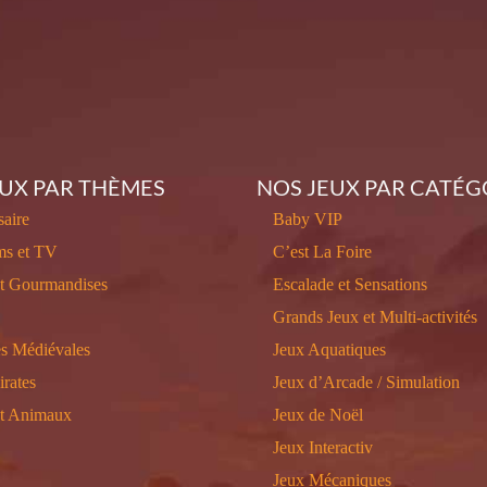
EUX PAR THÈMES
NOS JEUX PAR CATÉG
aire
Baby VIP
ms et TV
C’est La Foire
et Gourmandises
Escalade et Sensations
Grands Jeux et Multi-activités
s Médiévales
Jeux Aquatiques
irates
Jeux d’Arcade / Simulation
et Animaux
Jeux de Noël
Jeux Interactiv
Jeux Mécaniques