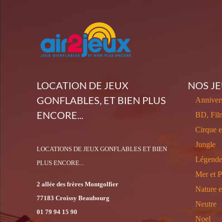
LOCATION DE JEUX
NOS J
GONFLABLES, ET BIEN PLUS
Annivers
ENCORE...
BD, Fil
Cirque 
Jungle
LOCATIONS DE JEUX GONFLABLES ET BIEN
Légende
PLUS ENCORE...
Mer et P
2 allée des frères Montgolfier
Nature 
77183 Croissy Beaubourg
Neutre
01 79 94 15 90
Noel