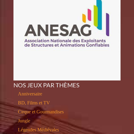
NOS JEUX PAR THÈMES
Anniversaire
BD, Films et TV
Cirque et Gourmandises
Jungle
Légendes Médiévales