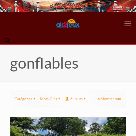
gonflables
Catégories
Mots-Clés
Auteurs
Montrer tout