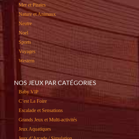
Mer et Pirates
Nature et Animaux
Neutre
Noel
Sports
Voyages
Western
NOS JEUX PAR CATÉGORIES
Baby VIP
C’est La Foire
Escalade et Sensations
Grands Jeux et Multi-activités
Jeux Aquatiques
Jeux d’Arcade / Simulation