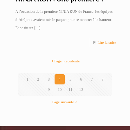
A l’occasion de la première NINJA RUN de France, les équipes
d’Air2jeux avaient mis le paquet pour se montrer à la hauteur.
Et ce fut un
[…]
Lire la suite
Page précédente
1
2
3
4
5
6
7
8
9
10
11
12
Page suivante