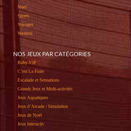
Noel
Sports
Voyages
Western
NOS JEUX PAR CATÉGORIES
Baby VIP
C’est La Foire
Escalade et Sensations
Grands Jeux et Multi-activités
Jeux Aquatiques
Jeux d’Arcade / Simulation
Jeux de Noël
Jeux Interactiv