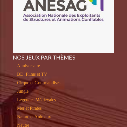
NOS JEUX PAR THÈMES
Anniversaire
BD, Films et TV
Cirque et Gourmandises
Jungle
Légendes Médiévales
Mer et Pirates
Nature et Animaux
Neutre